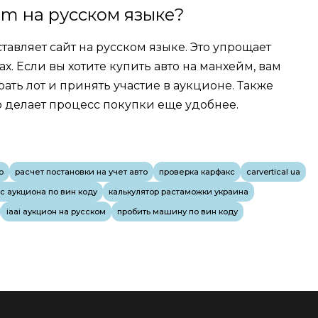
im на русском языке?
авляет сайт на русском языке. Это упрощает
ах. Если вы хотите купить авто на манхейм, вам
ать лот и принять участие в аукционе. Также
о делает процесс покупки еще удобнее.
о
расчет постановки на учет авто
проверка карфакс
carvertical ua
 с аукциона по вин коду
калькулятор растаможки украина
iaai аукцион на русском
пробить машину по вин коду