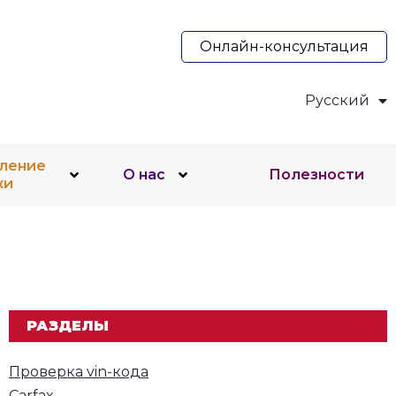
Онлайн-консультация
Русский
Українська
ление
О нас
Полезности
жи
РАЗДЕЛЫ
Проверка vin-кода
Carfax