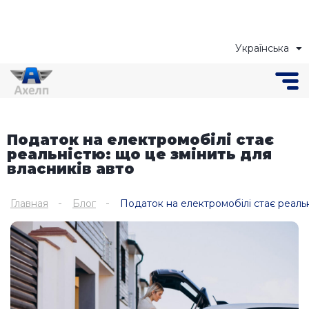
Українська
Русский
Податок на електромобілі стає
реальністю: що це змінить для
власників авто
Главная
Блог
Податок на електромобілі стає реальн