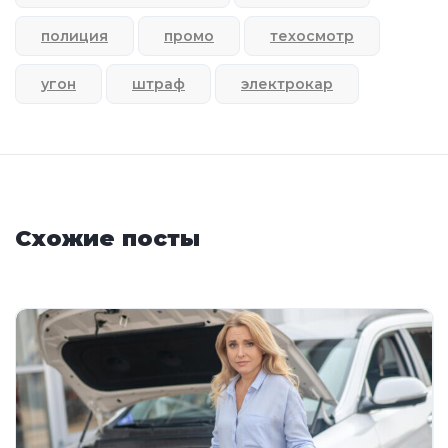
полиция
промо
техосмотр
угон
штраф
электрокар
Схожие посты