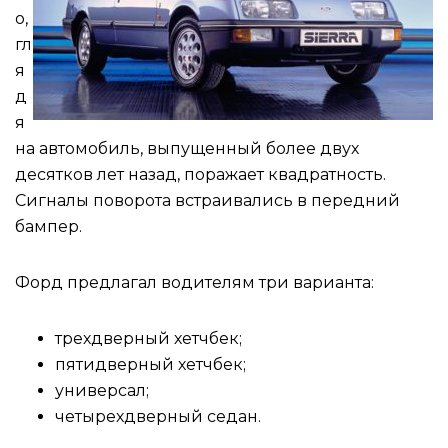
о,
гл
я
д
я
на автомобиль, выпущенный более двух
десятков лет назад, поражает квадратность.
Сигналы поворота встраивались в передний
бампер.
Форд предлагал водителям три варианта:
трехдверный хетчбек;
пятидверный хетчбек;
универсал;
четырехдверный седан.