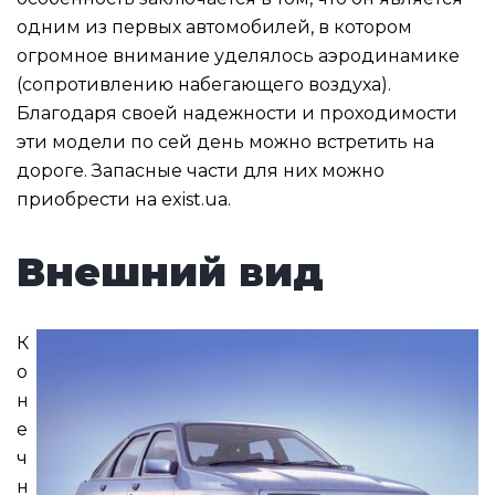
одним из первых автомобилей, в котором
огромное внимание уделялось аэродинамике
(сопротивлению набегающего воздуха).
Благодаря своей надежности и проходимости
эти модели по сей день можно встретить на
дороге. Запасные части для них можно
приобрести на exist.ua.
Внешний вид
К
о
н
е
ч
н