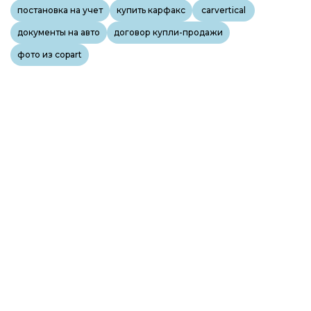
постановка на учет
купить карфакс
carvertical
документы на авто
договор купли-продажи
фото из copart