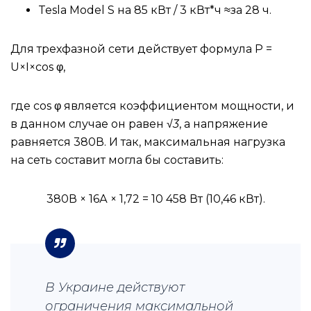
Tesla Model S на 85 кВт / 3 кВт*ч ≈за 28 ч.
Для трехфазной сети действует формула P =
U×I×cos φ,
где cos φ является коэффициентом мощности, и
в данном случае он равен √
3
, а напряжение
равняется 380В. И так, максимальная нагрузка
на сеть составит могла бы составить:
380В × 16А × 1,72 = 10 458 Вт (10,46 кВт).
В Украине действуют
ограничения максимальной