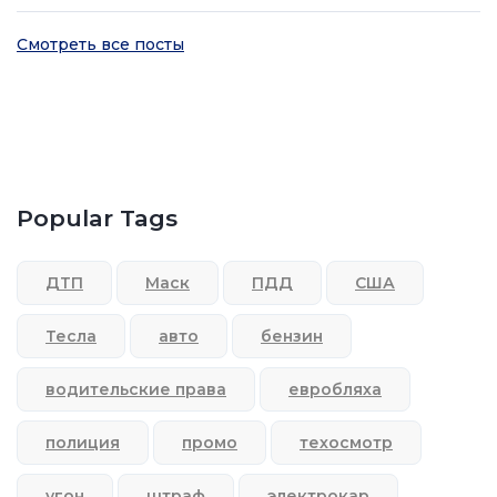
Смотреть все посты
Popular Tags
ДТП
Маск
ПДД
США
Тесла
авто
бензин
водительские права
евробляха
полиция
промо
техосмотр
угон
штраф
электрокар