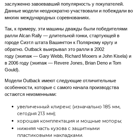
заслуженно завоевавший популярность у покупателей. 
Данные модели неоднократно участвовали и побеждали во 
многих международных соревнованиях.
Так, к примеру, эти машины 
дважды были победителями 
ралли Alcan Rally — длительной гонки, стартующей в 
городе 
Сиэтл
 штата 
Вашингтон
 к 
Полярному кругу
 и 
обратно. Outback выигрывал это ралли в 
2002 
году
 (экипаж — Gary Webb, Richard Mooers и John Kisela) и 
в 
2006 году
 (экипаж — Revere Jones, Brian Deno и Tom 
Gould).
Модели 
Outback имеют следующие отличительные 
особенности, которые с самого начала производства 
остаются неизменными:
увеличенный клиренс (изначально 185 мм, 
сегодня 213 мм);
хорошая комплектация и мощные моторы;
нижняя часть кузова с защитными 
пластиковыми накладками.