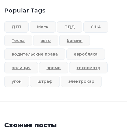
Popular Tags
ДТП
Маск
ПДД
США
Тесла
авто
бензин
водительские права
евробляха
полиция
промо
техосмотр
угон
штраф
электрокар
Схожие посты