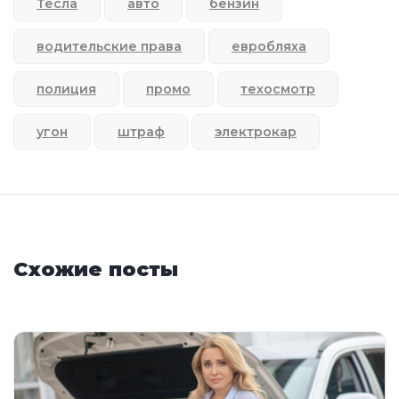
Тесла
авто
бензин
водительские права
евробляха
полиция
промо
техосмотр
угон
штраф
электрокар
Схожие посты