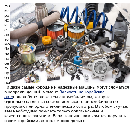
Но
ко
ре
йс
ки
е
ав
то
мо
би
ли
не
бе
зу
пр
еч
ны
, и даже самые хорошие и надежные машины могут сломаться
в непредвиденный момент.
Запчасти на корейские
авто
понадобятся даже тем автомобилистам, которые
бдительно следят за состоянием своего автомобиля и не
пропускают ни одного технического осмотра. В любом случае,
вам необходимо покупать только оригинальные и
качественные запчасти. Если, конечно, вам хочется порулить
своим корейским авто как можно дольше.