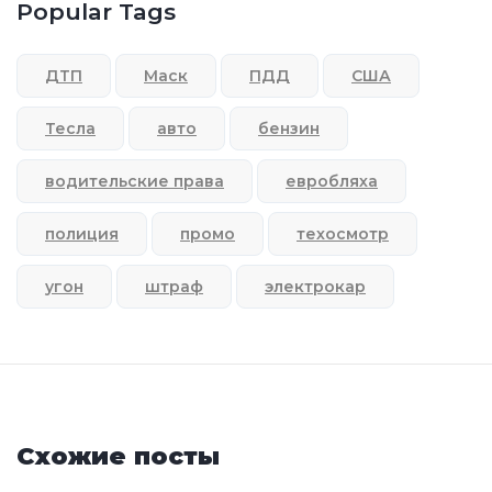
Popular Tags
ДТП
Маск
ПДД
США
Тесла
авто
бензин
водительские права
евробляха
полиция
промо
техосмотр
угон
штраф
электрокар
Схожие посты