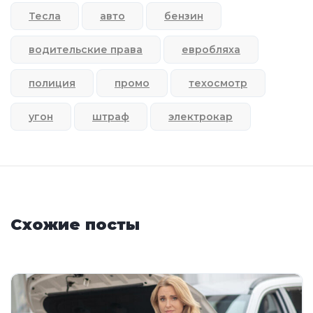
Тесла
авто
бензин
водительские права
евробляха
полиция
промо
техосмотр
угон
штраф
электрокар
Схожие посты