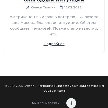
Олеся Ткачик
15.02.2022
Американец выиграл в лотерею 264 раза за
два месяца благодаря интуиции. Об этом
сообщает Newsweek. Позже стало известно,
что...
Подробнее
© 2010-2025 «Ахелп». Найкорисніший автомобільний ресурс. Всі
права захищені.
Ми в соцмережах