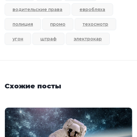
водительские права
евробляха
полиция
промо
техосмотр
угон
штраф
электрокар
Схожие посты