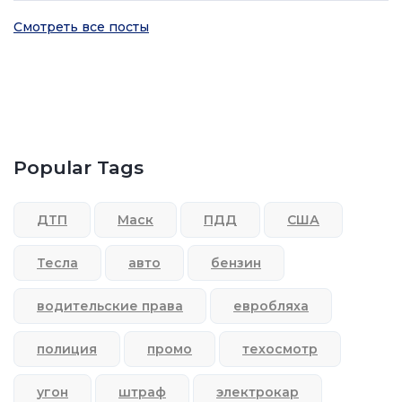
Смотреть все посты
Popular Tags
ДТП
Маск
ПДД
США
Тесла
авто
бензин
водительские права
евробляха
полиция
промо
техосмотр
угон
штраф
электрокар