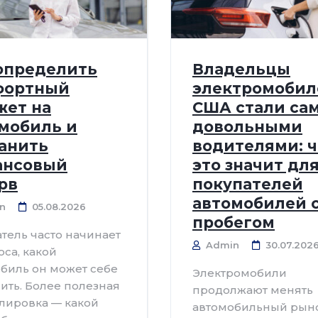
определить
Владельцы
фортный
электромобил
ет на
США стали са
мобиль и
довольными
анить
водителями: ч
ансовый
это значит дл
рв
покупателей
автомобилей 
n
05.08.2026
пробегом
тель часто начинает
Admin
30.07.202
оса, какой
биль он может себе
Электромобили
ить. Более полезная
продолжают менять
лировка — какой
автомобильный рыно