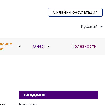
Онлайн-консультация
Русский
Українська
ление
О нас
Полезности
жи
РАЗДЕЛЫ
Контакты
рые