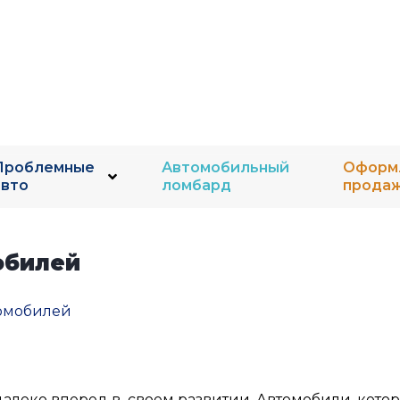
Проблемные
Автомобильный
Оформ
авто
ломбард
прода
обилей
томобилей
алеко вперед в своем развитии. Автомобили, кото