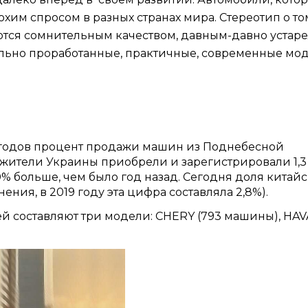
хим спросом в разных странах мира. Стереотип о то
ются сомнительным качеством, давным-давно устаре
ильно проработанные, практичные, современные мо
м годов процент продажи машин из Поднебесной
а жители Украины приобрели и зарегистрировали 1,3
0% больше, чем было год назад. Сегодня доля китай
нения, в 2019 году эта цифра составляла 2,8%).
й составляют три модели: CHERY (793 машины), HAV