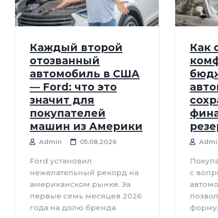
Каждый второй
Как 
отозванный
ком
автомобиль в США
бюдж
— Ford: что это
авто
значит для
сохр
покупателей
фин
машин из Америки
резе
Admin
05.08.2026
Admi
Ford установил
Покупа
нежелательный рекорд на
с вопр
американском рынке. За
автомо
первые семь месяцев 2026
позвол
года на долю бренда
форму