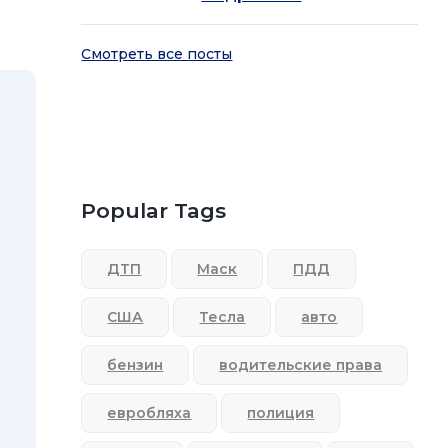
Смотреть все посты
Popular Tags
ДТП
Маск
ПДД
США
Тесла
авто
бензин
водительские права
евробляха
полиция