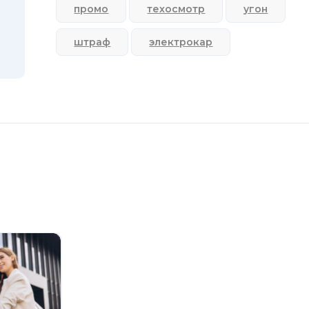
промо
техосмотр
угон
штраф
электрокар