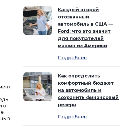
Каждый второй
отозванный
автомобиль в США —
Ford: что это значит
для покупателей
машин из Америки
Подробнее
Как определить
комфортный бюджет
мент
на автомобиль и
сохранить финансовый
ведь
резерв
его
не
Подробнее
щь в