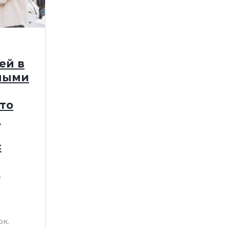
ей в
мыми
то
я
с
6
к.