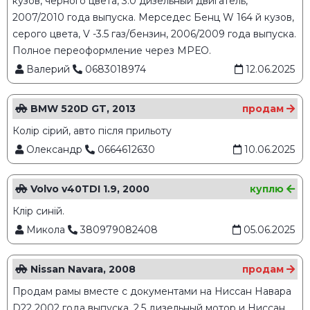
кузов, черного цвета, 3.0 дизельный двигатель,
2007/2010 года выпуска. Мерседес Бенц W 164 й кузов,
серого цвета, V -3.5 газ/бензин, 2006/2009 года выпуска.
Полное переоформление через МРЕО.
Валерий
0683018974
12.06.2025
BMW 520D GT, 2013
продам
Колір сірий, авто після прильоту
Олександр
0664612630
10.06.2025
Volvo v40TDI 1.9, 2000
куплю
Клір синій.
Микола
380979082408
05.06.2025
Nissan Navara, 2008
продам
Продам рамы вместе с документами на Ниссан Навара
D22 2002 года выпуска, 2.5 дизельный мотор и Ниссан