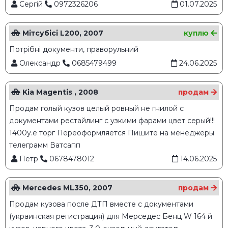
Сергій
0972326206
01.07.2025
Мітсубісі L200, 2007
куплю
Потрібні документи, праворульний
Олександр
0685479499
24.06.2025
Kia Magentis , 2008
продам
Продам голый кузов целый ровный не гнилой с
документами рестайлинг с узкими фарами цвет серый!!!
1400у.е торг Переоформляется Пишите на менеджеры
телеграмм Ватсапп
Петр
0678478012
14.06.2025
Mercedes ML350, 2007
продам
Продам кузова после ДТП вместе с документами
(украинская регистрация) для Мерседес Бенц W 164 й