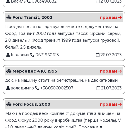
Василь
0963496682
27.07.2023
Ford Transit, 2002
продам
Продам после пожара кузов вместе с документами на
Форд Транзит 2002 года выпуска пассажирский, серый,
2.0 дизель и Форд транзит 1999 года выпуска грузовой,
белый, 2.5 дизель.
Іванович
0671960613
26.07.2023
Мерседес 410, 1995
продам
док. на машину стоят на регистрации, на двокатковый...
володимир
+380506002507
21.07.2023
Ford Focus, 2000
продам
Маю на продаж весь комплект документів з днищем на
Форд Фокус 2000 року виробництва (перша модель), V
- 1.8 дизельний двигун, колір синій. Продаж від