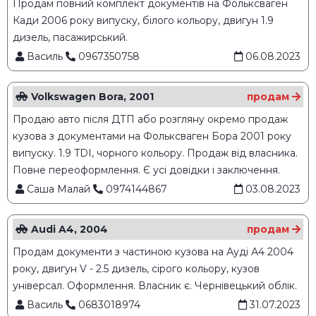
Продам повний комплект документів на Фольксваген
Кади 2006 року випуску, білого кольору, двигун 1.9
дизель, пасажирський.
Василь
0967350758
06.08.2023
Volkswagen Bora, 2001
продам
Продаю авто після ДТП або розгляну окремо продаж
кузова з документами на Фольксваген Бора 2001 року
випуску. 1.9 TDI, чорного кольору. Продаж від власника.
Повне переоформлення. Є усі довідки і заключення.
Саша Малай
0974144867
03.08.2023
Audi A4, 2004
продам
Продам документи з частиною кузова на Ауді А4 2004
року, двигун V - 2.5 дизель, сірого кольору, кузов
універсал. Оформлення. Власник є. Чернівецький облік.
Василь
0683018974
31.07.2023