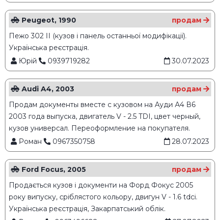
Peugeot, 1990
продам
Пежо 302 ІІ (кузов і панель останньої модифікації).
Українська реєстрація.
Юрій
0939719282
30.07.2023
Audi A4, 2003
продам
Продам документы вместе с кузовом на Ауди А4 В6
2003 года выпуска, двигатель V - 2.5 TDI, цвет черный,
кузов универсал. Переоформление на покупателя.
Роман
0967350758
28.07.2023
Ford Focus, 2005
продам
Продається кузов і документи на Форд Фокус 2005
року випуску, сріблястого кольору, двигун V - 1.6 tdci.
Українська реєстрація, Закарпатський облік.