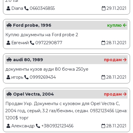
2.0 tdi
Diana
0660345855
29.11.2021
Ford probe, 1996
куплю
Куплю документы на Ford probe 2
Евгений
0972290877
28.11.2021
audi 80, 1989
продам
документы кузов ауди 80 бочка 250уе
игорь
0999269434
28.11.2021
Opel Vectra, 2004
продам
Продам Укр. Документы с кузовом для Opel Vectra C,
2004 год, серый, 3.2 газ/бензин, седан. 0932123456 Цена:
1200$ торг
Александр
+380932123456
28.11.2021