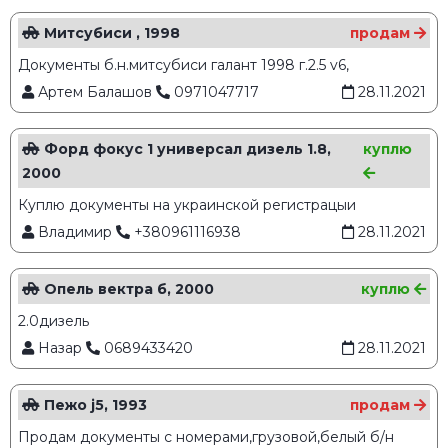
Митсубиси , 1998
продам
Документы б.н.митсубиси галант 1998 г.2.5 v6,
Артем Балашов
0971047717
28.11.2021
Форд фокус 1 универсал дизель 1.8,
куплю
2000
Куплю документы на украинской регистрацыи
Владимир
+380961116938
28.11.2021
Опель вектра б, 2000
куплю
2.0дизель
Назар
0689433420
28.11.2021
Пежо j5, 1993
продам
Продам документы с номерами,грузовой,белый б/н