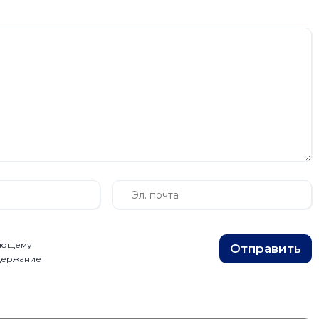
вующему
Отправить
одержание