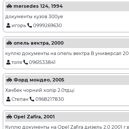
mersedes 124, 1994
документы кузов 300уе
игорь
0999269630
опель вектра, 2000
куплю документы на опель вектра В универсал 20
толя
0961533841
Форд мондео, 2005
Хачбек чорний колір 2.0тдці
Степан
0968217830
Opel Zafira, 2001
Куплю документы на Opel Zafira дизель 2.0 2001 г.