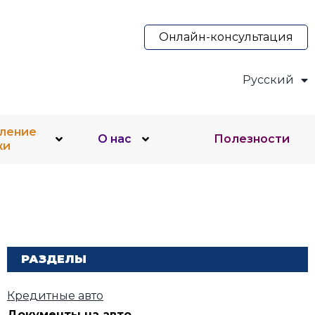
Онлайн-консультация
Русский
Українська
ление
О нас
Полезности
жи
РАЗДЕЛЫ
Кредитные авто
Документы на авто