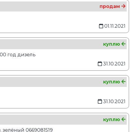
продам
01.11.2021
куплю
00 год дизель
31.10.2021
куплю
31.10.2021
куплю
в. зелёный 0669081519