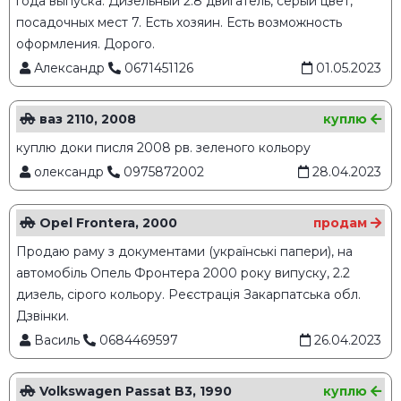
года выпуска. Дизельный 2.8 двигатель, серый цвет,
посадочных мест 7. Есть хозяин. Есть возможность
оформления. Дорого.
Александр
0671451126
01.05.2023
ваз 2110, 2008
куплю
куплю доки писля 2008 рв. зеленого кольору
олександр
0975872002
28.04.2023
Opel Frontera, 2000
продам
Продаю раму з документами (українські папери), на
автомобіль Опель Фронтера 2000 року випуску, 2.2
дизель, сірого кольору. Реєстрація Закарпатська обл.
Дзвінки.
Василь
0684469597
26.04.2023
Volkswagen Passat B3, 1990
куплю