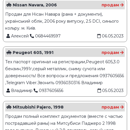
Nissan Navara, 2006
продам
Продам для Нісан Навара (рама + документи),
український облік, 2006 року випуску, 2.5 DCI, синього
кольру. м. Київ.
Алексей
0684469597
06.05.2023
Peugeot 605, 1991
продам
Тех паспорт оригинал на регистрации,Peugeot 605,3.0
бензин,1991г,серый металлик, сниму сучота или
доверенность! Все вопросы и предложения 0937605656
,Telegram Viber.Звонить 0936030316 Владимир
Владимир
0937605656
05.05.2023
Mitsubishi Pajero, 1998
продам
Продам полный комплект документов (вместе с частью
пострадавшей рамы) на Митсубиси Паджеро 2 1998