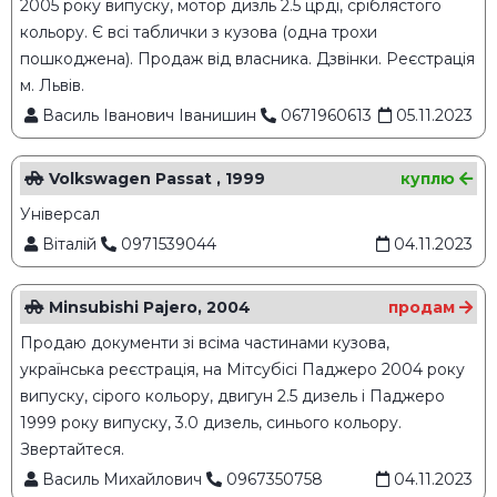
2005 року випуску, мотор дизль 2.5 црді, сріблястого
кольору. Є всі таблички з кузова (одна трохи
пошкоджена). Продаж від власника. Дзвінки. Реєстрація
м. Львів.
Василь Іванович Іванишин
0671960613
05.11.2023
Volkswagen Passat , 1999
куплю
Універсал
Віталій
0971539044
04.11.2023
Minsubishi Pajero, 2004
продам
Продаю документи зі всіма частинами кузова,
українська реєстрація, на Мітсубісі Паджеро 2004 року
випуску, сірого кольору, двигун 2.5 дизель і Паджеро
1999 року випуску, 3.0 дизель, синього кольору.
Звертайтеся.
Василь Михайлович
0967350758
04.11.2023