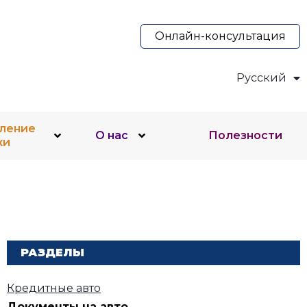
Онлайн-консультация
Русский
Українська
ление
О нас
Полезности
жи
РАЗДЕЛЫ
Кредитные авто
Документы на авто