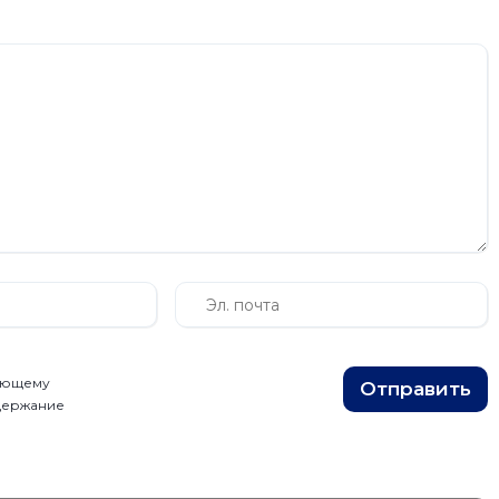
вующему
Отправить
одержание